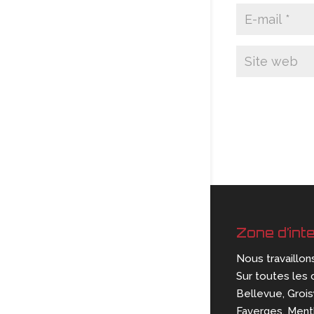
Zone d’int
Nous travaillon
Sur toutes les 
Bellevue, Groisy
Faverges, Mentho