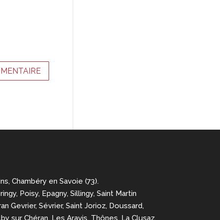
ins, Chambéry en Savoie (73).
y, Poisy, Epagny, Sillingy, Saint Martin
an Gevrier, Sévrier, Saint Jorioz, Doussard,
Alby sur Chéran. Les Aravis, Thônes, La Clusaz,