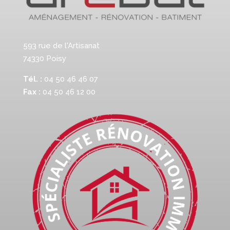
593 rue de l'Artisanat
74330 Poisy
Tél. :
04 50 46 46 07
Fax :
04 50 46 12 00