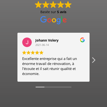
Basée sur
5 avis
Johann Volery
2021-06-14
Excellente entreprise qui a fait un
Entre
énorme travail de rénovation, à
très 
l'écoute et il sait réunir qualité et
le ch
économie.
reco