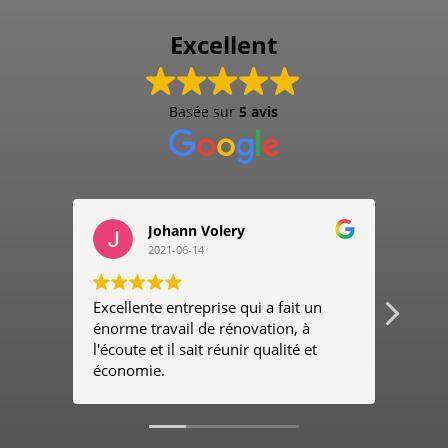
Excellent
Basée sur
5 avis
Johann Volery
2021-06-14
Excellente entreprise qui a fait un
Entre
énorme travail de rénovation, à
très 
l'écoute et il sait réunir qualité et
le ch
économie.
reco