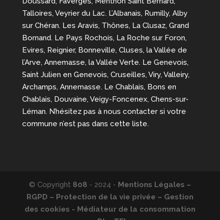
Doussard, Faverges, Menthon Saint Bernard,
Talloires, Veyrier du Lac. L’Albanais, Rumilly, Alby
sur Chéran. Les Aravis, Thônes, La Clusaz, Grand
Bornand. Le Pays Rochois, La Roche sur Foron,
Evires, Reignier, Bonneville, Cluses, la Vallée de
l’Arve, Annemasse, la Vallée Verte. Le Genevois,
Saint Julien en Genevois, Cruseilles, Viry, Valleiry,
Archamps, Annemasse. Le Chablais, Bons en
Chablais, Douvaine, Veigy-Foncenex, Chens-sur-
Léman. N’hésitez pas à nous contacter si votre
commune n’est pas dans cette liste.
© Copyright
808
- 2024 -
Mentions Légales –
RGPD – Protection de la vie privée – Gestion
des cookies - Médiateur de la consommation