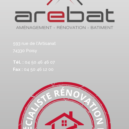
593 rue de l'Artisanat
74330 Poisy
Tél. :
04 50 46 46 07
Fax :
04 50 46 12 00