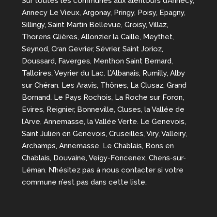
Sur toutes les communes aux alentours d’Annecy,
Annecy Le Vieux, Argonay, Pringy, Poisy, Epagny,
Sillingy, Saint Martin Bellevue, Groisy, Villaz,
Thorens Glières, Allonzier la Caille, Meythet,
Seynod, Cran Gevrier, Sévrier, Saint Jorioz,
Doussard, Faverges, Menthon Saint Bernard,
Talloires, Veyrier du Lac. L’Albanais, Rumilly, Alby
sur Chéran. Les Aravis, Thônes, La Clusaz, Grand
Bornand. Le Pays Rochois, La Roche sur Foron,
Evires, Reignier, Bonneville, Cluses, la Vallée de
l’Arve, Annemasse, la Vallée Verte. Le Genevois,
Saint Julien en Genevois, Cruseilles, Viry, Valleiry,
Archamps, Annemasse. Le Chablais, Bons en
Chablais, Douvaine, Veigy-Foncenex, Chens-sur-
Léman. N’hésitez pas à nous contacter si votre
commune n’est pas dans cette liste.