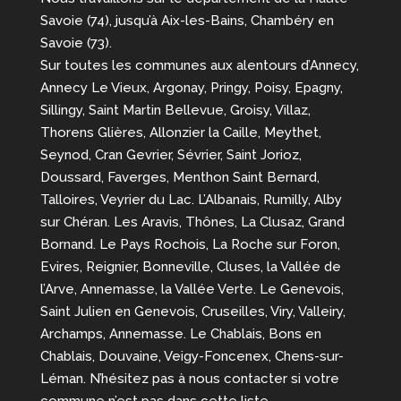
Savoie (74), jusqu’à Aix-les-Bains, Chambéry en
Savoie (73).
Sur toutes les communes aux alentours d’Annecy,
Annecy Le Vieux, Argonay, Pringy, Poisy, Epagny,
Sillingy, Saint Martin Bellevue, Groisy, Villaz,
Thorens Glières, Allonzier la Caille, Meythet,
Seynod, Cran Gevrier, Sévrier, Saint Jorioz,
Doussard, Faverges, Menthon Saint Bernard,
Talloires, Veyrier du Lac. L’Albanais, Rumilly, Alby
sur Chéran. Les Aravis, Thônes, La Clusaz, Grand
Bornand. Le Pays Rochois, La Roche sur Foron,
Evires, Reignier, Bonneville, Cluses, la Vallée de
l’Arve, Annemasse, la Vallée Verte. Le Genevois,
Saint Julien en Genevois, Cruseilles, Viry, Valleiry,
Archamps, Annemasse. Le Chablais, Bons en
Chablais, Douvaine, Veigy-Foncenex, Chens-sur-
Léman. N’hésitez pas à nous contacter si votre
commune n’est pas dans cette liste.