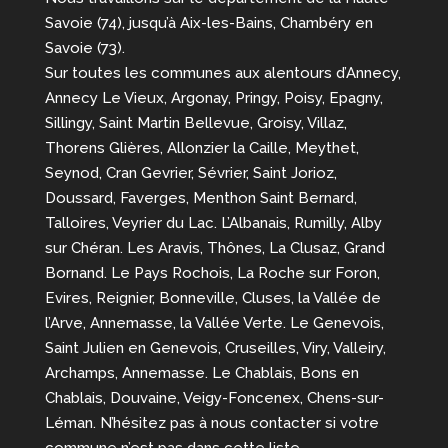
Savoie (74), jusqu’à Aix-les-Bains, Chambéry en
Savoie (73).
Sur toutes les communes aux alentours d’Annecy,
Annecy Le Vieux, Argonay, Pringy, Poisy, Epagny,
Sillingy, Saint Martin Bellevue, Groisy, Villaz,
Thorens Glières, Allonzier la Caille, Meythet,
Seynod, Cran Gevrier, Sévrier, Saint Jorioz,
Doussard, Faverges, Menthon Saint Bernard,
Talloires, Veyrier du Lac. L’Albanais, Rumilly, Alby
sur Chéran. Les Aravis, Thônes, La Clusaz, Grand
Bornand. Le Pays Rochois, La Roche sur Foron,
Evires, Reignier, Bonneville, Cluses, la Vallée de
l’Arve, Annemasse, la Vallée Verte. Le Genevois,
Saint Julien en Genevois, Cruseilles, Viry, Valleiry,
Archamps, Annemasse. Le Chablais, Bons en
Chablais, Douvaine, Veigy-Foncenex, Chens-sur-
Léman. N’hésitez pas à nous contacter si votre
commune n’est pas dans cette liste.