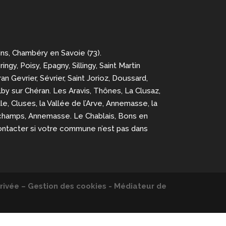
ins, Chambéry en Savoie (73).
y, Poisy, Epagny, Sillingy, Saint Martin
an Gevrier, Sévrier, Saint Jorioz, Doussard,
Alby sur Chéran. Les Aravis, Thônes, La Clusaz,
e, Cluses, la Vallée de l’Arve, Annemasse, la
 Archamps, Annemasse. Le Chablais, Bons en
ontacter si votre commune n’est pas dans
rivée – Gestion des cookies - Médiateur de