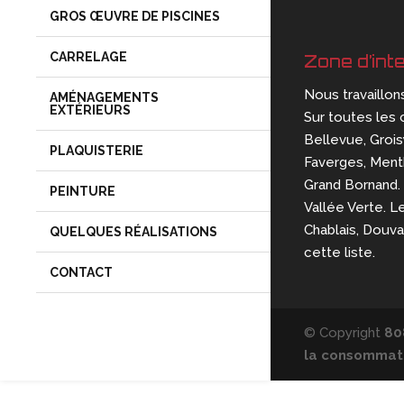
GROS ŒUVRE DE PISCINES
CARRELAGE
Zone d’int
Nous travaillon
AMÉNAGEMENTS
EXTÉRIEURS
Sur toutes les 
Bellevue, Groisy
PLAQUISTERIE
Faverges, Mentho
Grand Bornand. 
PEINTURE
Vallée Verte. L
Chablais, Douv
QUELQUES RÉALISATIONS
cette liste.
CONTACT
© Copyright
80
la consommati