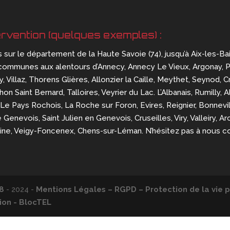
ervention (quelques exemples) :
s sur le département de la Haute Savoie (74), jusqu’à Aix-les-Ba
communes aux alentours d’Annecy, Annecy Le Vieux, Argonay, Pring
, Villaz, Thorens Glières, Allonzier la Caille, Meythet, Seynod, Cr
n Saint Bernard, Talloires, Veyrier du Lac. L’Albanais, Rumilly, 
Le Pays Rochois, La Roche sur Foron, Evires, Reignier, Bonnevill
e Genevois, Saint Julien en Genevois, Cruseilles, Viry, Valleiry,
aine, Veigy-Foncenex, Chens-sur-Léman. N’hésitez pas à nous c
8
- 2024 -
Mentions Légales – RGPD – Protection de la vie p
on - BlocTEL