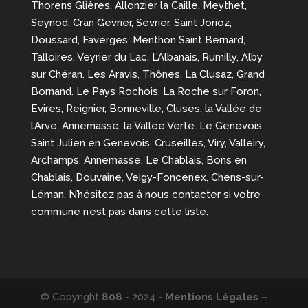
Thorens Glières, Allonzier la Caille, Meythet,
Seynod, Cran Gevrier, Sévrier, Saint Jorioz,
Doussard, Faverges, Menthon Saint Bernard,
Talloires, Veyrier du Lac. L’Albanais, Rumilly, Alby
sur Chéran. Les Aravis, Thônes, La Clusaz, Grand
Bornand. Le Pays Rochois, La Roche sur Foron,
Evires, Reignier, Bonneville, Cluses, la Vallée de
l’Arve, Annemasse, la Vallée Verte. Le Genevois,
Saint Julien en Genevois, Cruseilles, Viry, Valleiry,
Archamps, Annemasse. Le Chablais, Bons en
Chablais, Douvaine, Veigy-Foncenex, Chens-sur-
Léman. N’hésitez pas à nous contacter si votre
commune n’est pas dans cette liste.
© Copyright
808
- 2024 -
Mentions Légales –