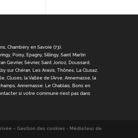
ins, Chambéry en Savoie (73).
y, Poisy, Epagny, Sillingy, Saint Martin
an Gevrier, Sévrier, Saint Jorioz, Doussard,
Alby sur Chéran. Les Aravis, Thônes, La Clusaz,
e, Cluses, la Vallée de l’Arve, Annemasse, la
 Archamps, Annemasse. Le Chablais, Bons en
ontacter si votre commune n’est pas dans
rivée – Gestion des cookies - Médiateur de