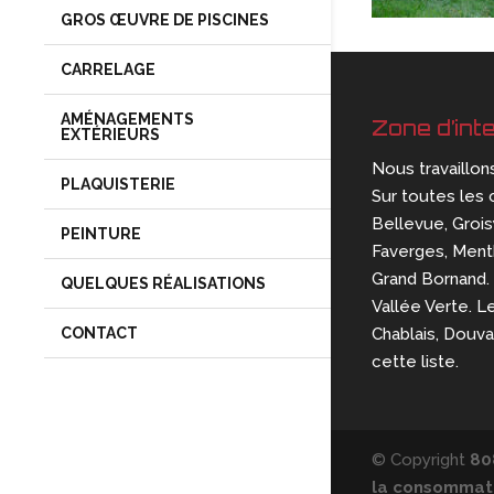
GROS ŒUVRE DE PISCINES
CARRELAGE
AMÉNAGEMENTS
Zone d’int
EXTÉRIEURS
Nous travaillon
PLAQUISTERIE
Sur toutes les 
Bellevue, Groisy
PEINTURE
Faverges, Mentho
Grand Bornand. 
QUELQUES RÉALISATIONS
Vallée Verte. L
Chablais, Douv
CONTACT
cette liste.
© Copyright
80
la consommati