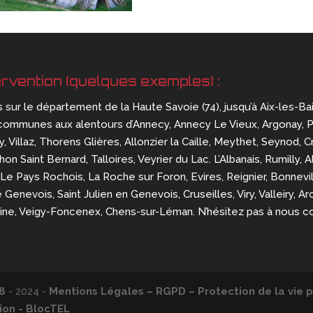
ervention (quelques exemples) :
s sur le département de la Haute Savoie (74), jusqu’à Aix-les-Ba
communes aux alentours d’Annecy, Annecy Le Vieux, Argonay, Pring
, Villaz, Thorens Glières, Allonzier la Caille, Meythet, Seynod, Cr
n Saint Bernard, Talloires, Veyrier du Lac. L’Albanais, Rumilly, 
Le Pays Rochois, La Roche sur Foron, Evires, Reignier, Bonnevill
e Genevois, Saint Julien en Genevois, Cruseilles, Viry, Valleiry,
aine, Veigy-Foncenex, Chens-sur-Léman. N’hésitez pas à nous c
8
- 2024 -
Mentions Légales – RGPD – Protection de la vie p
on - BlocTEL